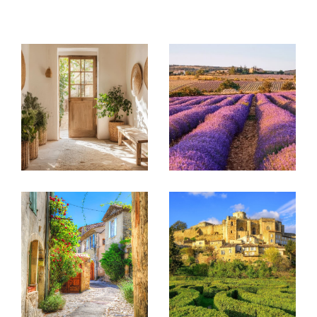
propriétés de prestige, appartements, terrains
constructibles, ainsi que des locaux commerciaux et
industriels.
Que vous soyez à la recherche d’une résidence
principale, d’une maison de vacances en Provence, ou
que vous envisagiez un investissement locatif, notre
équipe met tout en œuvre pour concrétiser votre
projet avec sérieux et efficacité.
Présents à travers nos trois agences situées à
Vaison-la-Romaine, Grignan et Malaucène, nous vous
offrons un accompagnement de proximité et un suivi
personnalisé, au plus près de vos besoins et de vos
envies.
Vous rêvez d’un pied-à-terre au pied du Mont Ventoux
ou de la Montagne de la Lance ? D’un bien de