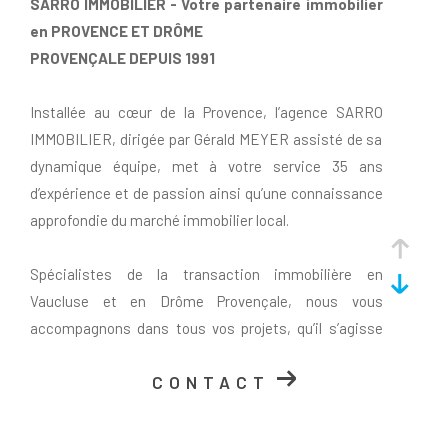
SARRO IMMOBILIER - Votre partenaire immobilier
en PROVENCE ET DRÔME
PROVENÇALE DEPUIS 1991
Installée au cœur de la Provence, l’agence SARRO
IMMOBILIER, dirigée par Gérald MEYER assisté de sa
dynamique équipe, met à votre service 35 ans
d’expérience et de passion ainsi qu’une connaissance
approfondie du marché immobilier local.
Spécialistes de la transaction immobilière en
Vaucluse et en Drôme Provençale, nous vous
accompagnons dans tous vos projets, qu’il s’agisse
d’acheter, de vendre ou d’investir.
CONTACT
Nous vous proposons un large choix de biens à la
vente : Villas, maisons de village, bastides, fermes en
pierres, mas provençaux (à rénover ou déjà restaurés),