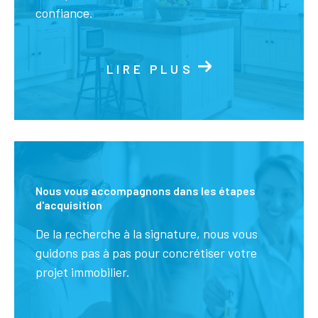
maison secondaire, pour vos vacances en Provence
confiance.
ou pour un investissement en location saisonnière, un
pied à terre au pied du Ventoux ou de la Lance, quelle
que soit la nature de votre achat, nous étudierons
LIRE PLUS
ensemble votre projet et vous accompagnerons pour
le réaliser.
Nous vous accompagnons dans les étapes
d'acquisition
De la recherche à la signature, nous vous
guidons pas à pas pour concrétiser votre
projet immobilier.