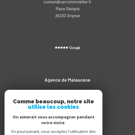
contact@sarroimmobilier.fr
Place Sévigné
26230
grignan
Agence de Malaucene
04.90.65.20.11
contact@sarroimmobilier.fr
Comme beaucoup, notre site
utilise les cookies
Cours des Isnards
84340
malaucène
On aimerait vous accompagner pendant
votre visite.
En poursuivant, vous acceptez l'utilisation des