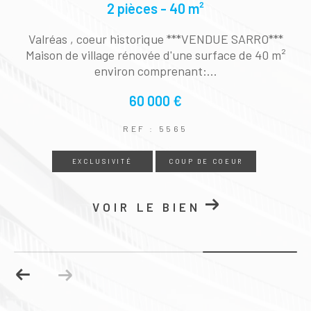
1 pièces - 22 m²
GRIGNAN centre. Véritable Coup de cœur pour c
e studio de 22m² situé au 1er étage d'un magnifiq
ue immeuble...
75 000 €
REF : 5604
EXCLUSIVITÉ
COUP DE COEUR
VOIR LE BIEN