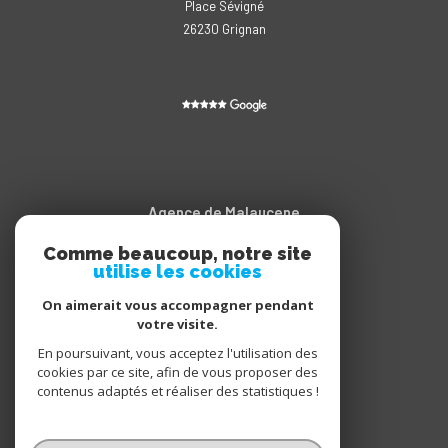
Place Sévigné
26230
grignan
Agence de Malaucene
Comme beaucoup, notre site
04.90.65.20.11
utilise les cookies
contact@sarroimmobilier.fr
Cours des Isnards
On aimerait vous accompagner pendant
votre visite.
84340
malaucène
En poursuivant, vous acceptez l'utilisation des
cookies par ce site, afin de vous proposer des
contenus adaptés et réaliser des statistiques !