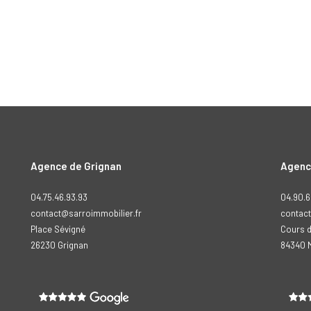
Agence de Grignan
Agenc
04.75.46.93.93
04.90.6
contact@sarroimmobilier.fr
contact
Place Sévigné
Cours d
26230
grignan
84340