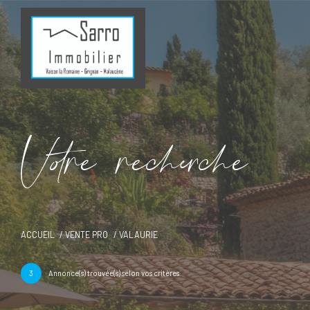
V
o
r
e
r
e
c
e
c
e
ACCUEIL
VENTE PRO
VALAURIE
3
Annonce(s) trouvée(s) selon vos critères