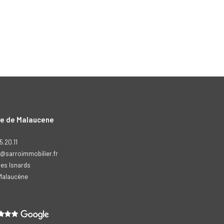
e de Malaucene
5.20.11
@sarroimmobilier.fr
es Isnards
malaucène