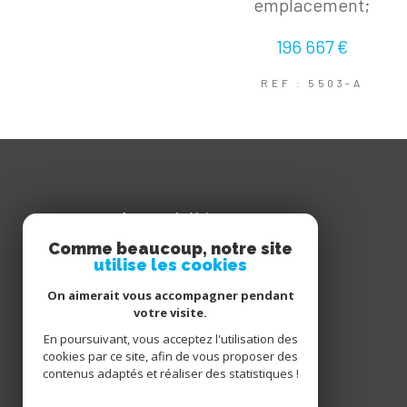
emplacement;
196 667 €
REF : 5503-A
Agence de Vaison
Comme beaucoup, notre site
04 90 28 82 83
utilise les cookies
contact@sarroimmobilier.fr
On aimerait vous accompagner pendant
1 Place Montfort
votre visite.
84110
vaison-la-romaine
En poursuivant, vous acceptez l'utilisation des
cookies par ce site, afin de vous proposer des
contenus adaptés et réaliser des statistiques !