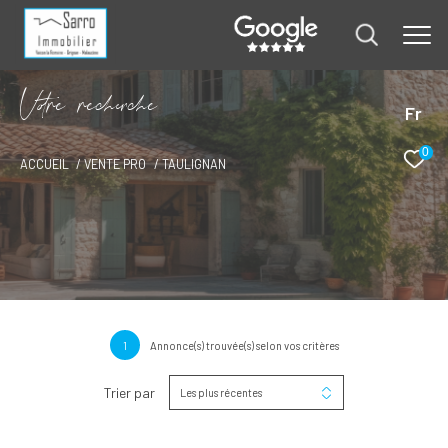
V
o
r
e
r
e
c
e
c
e
Fr
0
ACCUEIL
VENTE PRO
TAULIGNAN
1
Annonce(s) trouvée(s) selon vos critères
Trier par
Les plus récentes