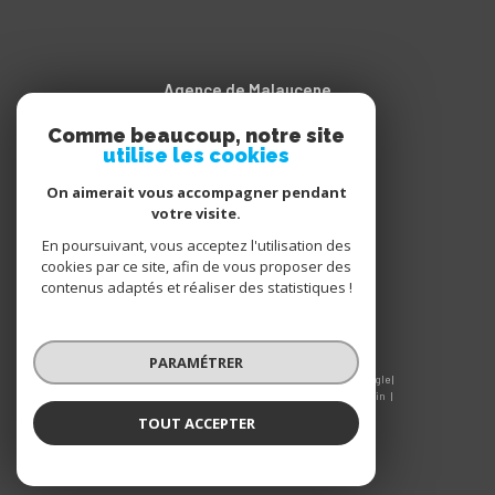
Agence de Malaucene
Comme beaucoup, notre site
04.90.65.20.11
utilise les cookies
contact@sarroimmobilier.fr
Cours des Isnards
On aimerait vous accompagner pendant
votre visite.
84340
malaucène
En poursuivant, vous acceptez l'utilisation des
cookies par ce site, afin de vous proposer des
contenus adaptés et réaliser des statistiques !
PARAMÉTRER
© 2026 | Tous droits réservés | Traduction powered by Google |
Nos honoraires
Plan du site
Mentions légales
Admin
Nos liens
Politique RGPD
Cookies
TOUT ACCEPTER