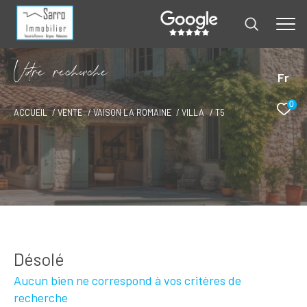
V
o
r
e
r
e
c
e
c
e
Fr
0
ACCUEIL
VENTE
VAISON LA ROMAINE
VILLA
T5
Désolé
Aucun bien ne correspond à vos critères de
recherche