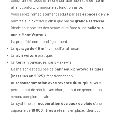
construite en 2005 offre une surface habitable de
120 m²
alliant confort, luminosité et fonctionnalité.
Vous serez immédiatement séduit par ses
espaces de vie
ouverts sur l’extérieur, ainsi que par sa
grande terrasse
idéale pour profiter des beaux jours face à une
belle vue
sur le Mont Ventoux.
La propriété comprend également :
Un
garage de 49 m²
avec cellier attenant,
Un
abri voiture
pratique,
Un
terrain paysager
, sans vis-à-vis.
La maison est équipée de
panneaux photovoltaïques
(installés en 2025)
, fonctionnant en
autoconsommation avec revente du surplus
, vous
permettant de réduire vos charges tout en générant un
revenu complémentaire.
Un système de
récupération des eaux de pluie
d’une
capacité de
10 000 litres
a été mis en place, idéal pour