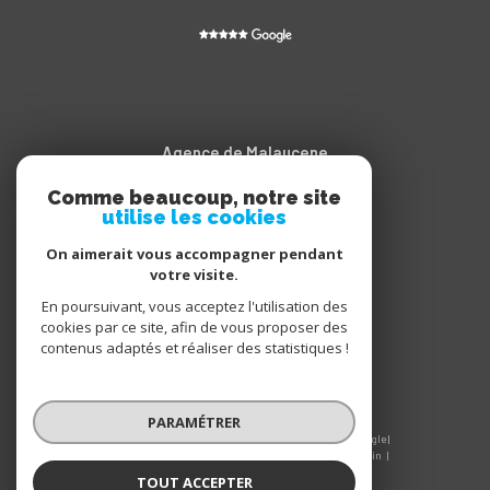
Agence de Malaucene
Comme beaucoup, notre site
04.90.65.20.11
utilise les cookies
contact@sarroimmobilier.fr
Cours des Isnards
On aimerait vous accompagner pendant
votre visite.
84340
malaucène
En poursuivant, vous acceptez l'utilisation des
cookies par ce site, afin de vous proposer des
contenus adaptés et réaliser des statistiques !
PARAMÉTRER
© 2026 | Tous droits réservés | Traduction powered by Google |
Nos honoraires
Plan du site
Mentions légales
Admin
Nos liens
Politique RGPD
Cookies
TOUT ACCEPTER