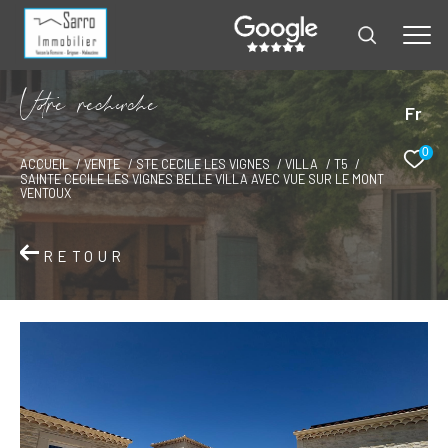
V
o
r
e
r
e
c
e
c
e
Fr
0
ACCUEIL
VENTE
STE CECILE LES VIGNES
VILLA
T5
SAINTE CECILE LES VIGNES BELLE VILLA AVEC VUE SUR LE MONT
VENTOUX
RETOUR