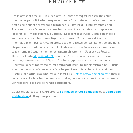
ENVOYER
Les informations recueillies sur ce formulaire sont enregistrées dans un fichier
informatisé par La Boite Immo agissant comme Sous-traitant du traitement pour la
gestion de la clientèle/prospects de l'Agence / du Réseau qui reste Responsable du
Traitement de vos Données personnelles. La base légale du traitement repose sur
l'intérêt légitime de l'Agence / du Réseau. Elles sont conservées jusqu'à demande de
suppression et sont destinées à l'Agence / au Réseau. Conformément à la loi «
informatique et libertés », vous disposez des droits d’accès, de rectification, d’effacement,
d’opposition, de limitation et de portabilité de vos données. Vous pouvez retirer votre
consentement à tout moment en contactant directement l’Agence / Le Réseau.
Consultez le site
https://cnil.fr/fr
pour plus d’informations sur vos droits. Si vous
estimez, après avoir contacté l'Agence / le Réseau, que vos droits « Informatique et
Libertés » ne sont pas respectés, vous pouvez adresser une réclamation à la CNIL. Nous
vous informons de l’existence de la liste d'opposition au démarchage téléphonique «
Bloctel », sur laquelle vous pouvez vous inscrire ici :
https://www.bloctel.gouv.fr
. Dans le
cadre de la protection des Données personnelles, nous vous invitons à ne pas inscrire de
Données sensibles dans le champ de saisie libre.
Ce site est protégé par reCAPTCHA, les
Politiques de Confidentialité
et es
Conditions
d'utilisation
de Google s'appliquent.