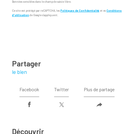
Données sensibles dans le champ de saisie libre.
Ce site est protégé par reCAPTCHA, les
Politiques de Confidentialité
et es
Conditions
d'utilisation
de Google s'appliquent.
partager
le bien
Facebook
Twitter
Plus de partage
découvrir