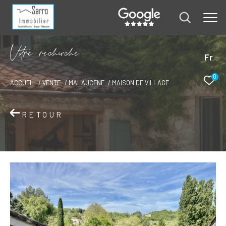
V
o
r
e
r
e
c
e
c
e
Fr
0
ACCUEIL
VENTE
MALAUCENE
MAISON DE VILLAGE
RETOUR