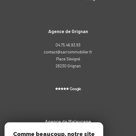
Agence de Grignan
04.75.46.93.93
contact@sarroimmobilier.fr
Place Sévigné
26230
grignan
Agence de Malaucene
Comme beaucoup, notre site
04.90.65.20.11