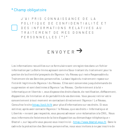
* Champ obligatoire
J'AI PRIS CONNAISSANCE DE LA
POLITIQUE DE CONFIDENTIALITÉ ET
DES INFORMATIONS RELATIVES AU
TRAITEMENT DE MES DONNÉES
PERSONNELLES (*)*
ENVOYER
Les informations recueillies sur ce formulaire sont enregistrées dans un fichier
informatisé par La Boite Immo agissant comme Sous-traitant du traitement pour la
gestion de la clientèle/prospects de l'Agence / du Réseau qui reste Responsable du
Traitement de vos Données personnelles. La base légale du traitement repose sur
l'intérêt légitime de l'Agence / du Réseau. Elles sont conservées jusqu'à demande de
suppression et sont destinées à l'Agence / au Réseau. Conformément à la loi «
informatique et libertés », vous disposez des droits d’accès, de rectification, d’effacement,
d’opposition, de limitation et de portabilité de vos données. Vous pouvez retirer votre
consentement à tout moment en contactant directement l’Agence / Le Réseau.
Consultez le site
https://cnil.fr/fr
pour plus d’informations sur vos droits. Si vous
estimez, après avoir contacté l'Agence / le Réseau, que vos droits « Informatique et
Libertés » ne sont pas respectés, vous pouvez adresser une réclamation à la CNIL. Nous
vous informons de l’existence de la liste d'opposition au démarchage téléphonique «
Bloctel », sur laquelle vous pouvez vous inscrire ici :
https://www.bloctel.gouv.fr
. Dans le
cadre de la protection des Données personnelles, nous vous invitons à ne pas inscrire de