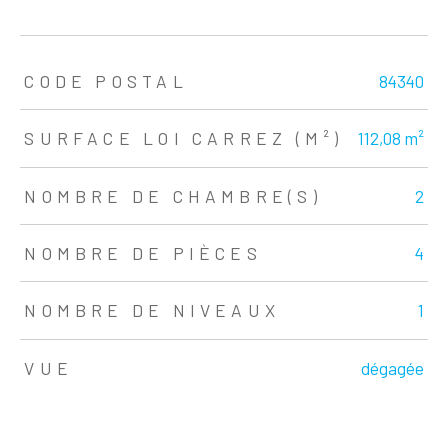
TRAD_ZEPHYR_Caracteristique
TRAD_ZEPHYR_Valeurs
CODE POSTAL
84340
SURFACE LOI CARREZ (M²)
112,08 m²
NOMBRE DE CHAMBRE(S)
2
NOMBRE DE PIÈCES
4
NOMBRE DE NIVEAUX
1
VUE
dégagée