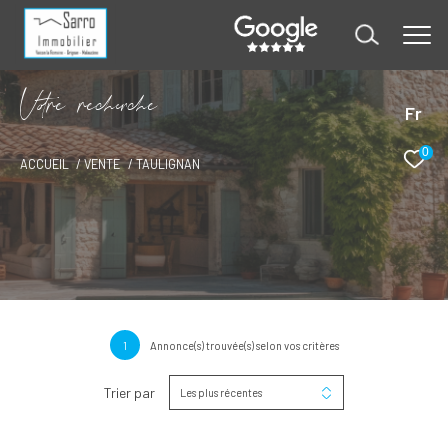
V
o
r
e
r
e
c
e
c
e
Fr
0
ACCUEIL
VENTE
TAULIGNAN
1
Annonce(s) trouvée(s) selon vos critères
Trier par
Les plus récentes