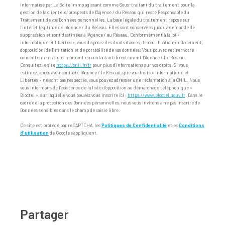
informatisé par La Boite Immo agissant comme Sous-traitant du traitement pour la
gestion de la clientèle/prospects de l'Agence / du Réseau qui reste Responsable du
Traitement de vos Données personnelles. La base légale du traitement repose sur
l'intérêt légitime de l'Agence / du Réseau. Elles sont conservées jusqu'à demande de
suppression et sont destinées à l'Agence / au Réseau. Conformément à la loi «
informatique et libertés », vous disposez des droits d’accès, de rectification, d’effacement,
d’opposition, de limitation et de portabilité de vos données. Vous pouvez retirer votre
consentement à tout moment en contactant directement l’Agence / Le Réseau.
Consultez le site
https://cnil.fr/fr
pour plus d’informations sur vos droits. Si vous
estimez, après avoir contacté l'Agence / le Réseau, que vos droits « Informatique et
Libertés » ne sont pas respectés, vous pouvez adresser une réclamation à la CNIL. Nous
vous informons de l’existence de la liste d'opposition au démarchage téléphonique «
Bloctel », sur laquelle vous pouvez vous inscrire ici :
https://www.bloctel.gouv.fr
. Dans le
cadre de la protection des Données personnelles, nous vous invitons à ne pas inscrire de
Données sensibles dans le champ de saisie libre.
Ce site est protégé par reCAPTCHA, les
Politiques de Confidentialité
et es
Conditions
d'utilisation
de Google s'appliquent.
partager