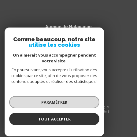
Agence de Malaucene
Comme beaucoup, notre site
04.90.65.20.11
utilise les cookies
contact@sarroimmobilier.fr
Cours des Isnards
On aimerait vous accompagner pendant
votre visite.
84340
malaucène
En poursuivant, vous acceptez l'utilisation des
cookies par ce site, afin de vous proposer des
contenus adaptés et réaliser des statistiques !
PARAMÉTRER
© 2026 | Tous droits réservés | Traduction powered by Google |
Nos honoraires
Plan du site
Mentions légales
Admin
Nos liens
Politique RGPD
Cookies
TOUT ACCEPTER