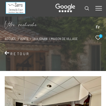
V
o
r
e
r
e
c
e
c
e
Fr
0
ACCUEIL
VENTE
TAULIGNAN
MAISON DE VILLAGE
RETOUR