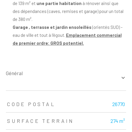
de 139 m² et
une partie habitation
à rénover ainsi que
des dépendances (caves, remises et garage) pour un total
de 380 m².
Garage , terrasse et jardin ensoleillés
(orientés SUD) -
eau de ville et tout à l'égout.
Emplacement commercial
de premier ordre: GROS potentiel.
général
TRAD_ZEPHYR_Caracteristique
TRAD_ZEPHYR_Valeurs
CODE POSTAL
26770
SURFACE TERRAIN
274 m²