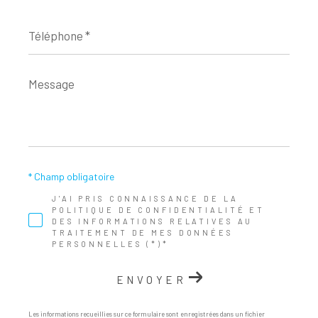
Téléphone
*
Message
*
* Champ obligatoire
J'AI PRIS CONNAISSANCE DE LA
POLITIQUE DE CONFIDENTIALITÉ ET
DES INFORMATIONS RELATIVES AU
TRAITEMENT DE MES DONNÉES
PERSONNELLES (*)*
ENVOYER
Les informations recueillies sur ce formulaire sont enregistrées dans un fichier