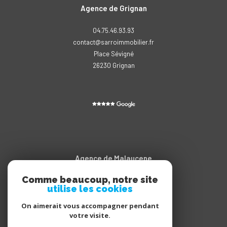
Agence de Grignan
04.75.46.93.93
contact@sarroimmobilier.fr
Place Sévigné
26230
grignan
Agence de Malaucene
Comme beaucoup, notre site
04.90.65.20.11
utilise les cookies
contact@sarroimmobilier.fr
Cours des Isnards
On aimerait vous accompagner pendant
votre visite.
84340
malaucène