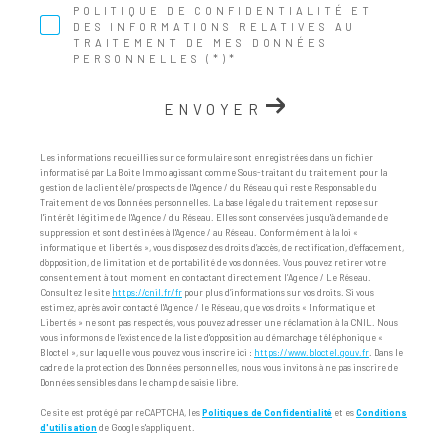
POLITIQUE DE CONFIDENTIALITÉ ET
DES INFORMATIONS RELATIVES AU
TRAITEMENT DE MES DONNÉES
PERSONNELLES (*)*
ENVOYER
Les informations recueillies sur ce formulaire sont enregistrées dans un fichier
informatisé par La Boite Immo agissant comme Sous-traitant du traitement pour la
gestion de la clientèle/prospects de l'Agence / du Réseau qui reste Responsable du
Traitement de vos Données personnelles. La base légale du traitement repose sur
l'intérêt légitime de l'Agence / du Réseau. Elles sont conservées jusqu'à demande de
suppression et sont destinées à l'Agence / au Réseau. Conformément à la loi «
informatique et libertés », vous disposez des droits d’accès, de rectification, d’effacement,
d’opposition, de limitation et de portabilité de vos données. Vous pouvez retirer votre
consentement à tout moment en contactant directement l’Agence / Le Réseau.
Consultez le site
https://cnil.fr/fr
pour plus d’informations sur vos droits. Si vous
estimez, après avoir contacté l'Agence / le Réseau, que vos droits « Informatique et
Libertés » ne sont pas respectés, vous pouvez adresser une réclamation à la CNIL. Nous
vous informons de l’existence de la liste d'opposition au démarchage téléphonique «
Bloctel », sur laquelle vous pouvez vous inscrire ici :
https://www.bloctel.gouv.fr
. Dans le
cadre de la protection des Données personnelles, nous vous invitons à ne pas inscrire de
Données sensibles dans le champ de saisie libre.
Ce site est protégé par reCAPTCHA, les
Politiques de Confidentialité
et es
Conditions
d'utilisation
de Google s'appliquent.