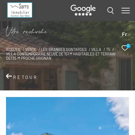
V
o
r
e
r
e
c
e
c
e
Fr
0
ACCUEIL
VENTE
LES GRANGES GONTARDES
VILLA
T5
VILLA CONTEMPORAINE NEUVE DE 151 M HABITABLES ET TERRAIN
DE735 M PROCHE GRIGNAN
RETOUR