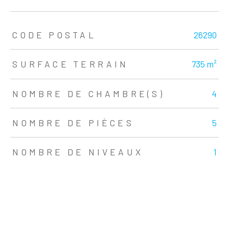
TRAD_ZEPHYR_Caracteristique
TRAD_ZEPHYR_Valeurs
CODE POSTAL
26290
SURFACE TERRAIN
735 m²
NOMBRE DE CHAMBRE(S)
4
NOMBRE DE PIÈCES
5
NOMBRE DE NIVEAUX
1