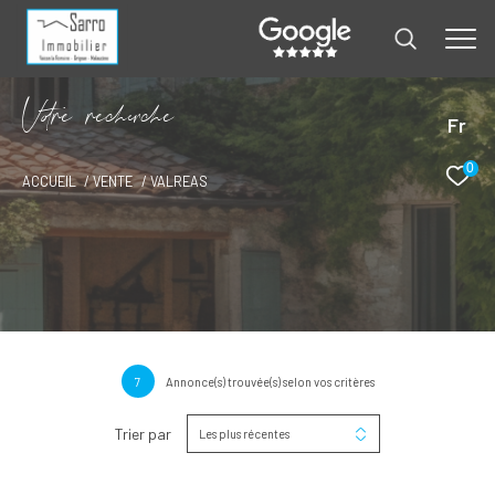
V
o
r
e
r
e
c
e
c
e
Fr
0
ACCUEIL
VENTE
VALREAS
7
Annonce(s) trouvée(s) selon vos critères
Trier par
Les plus récentes