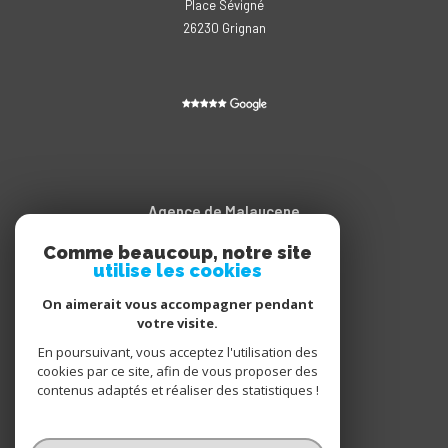
Place Sévigné
26230
grignan
Agence de Malaucene
Comme beaucoup, notre site
04.90.65.20.11
utilise les cookies
contact@sarroimmobilier.fr
Cours des Isnards
On aimerait vous accompagner pendant
votre visite.
84340
malaucène
En poursuivant, vous acceptez l'utilisation des
cookies par ce site, afin de vous proposer des
contenus adaptés et réaliser des statistiques !