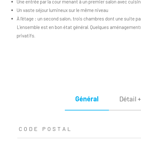
Une entrée par la cour menant à un premier salon avec cuisi
Un vaste séjour lumineux sur le même niveau
À l’étage : un second salon, trois chambres dont une suite par
L’ensemble est en bon état général. Quelques aménagements p
privatifs.
Général
Détail +
TRAD_ZEPHYR_Caracteristique
TRAD_ZEPHYR_Valeurs
CODE POSTAL