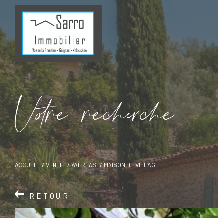
V
o
r
e
r
e
c
e
c
e
ACCUEIL
VENTE
VALREAS
MAISON DE VILLAGE
RETOUR